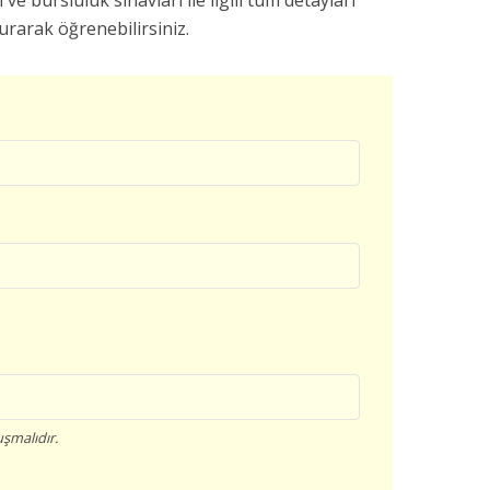
 ve bursluluk sınavları ile ilgili tüm detayları
rarak öğrenebilirsiniz.
şmalıdır.