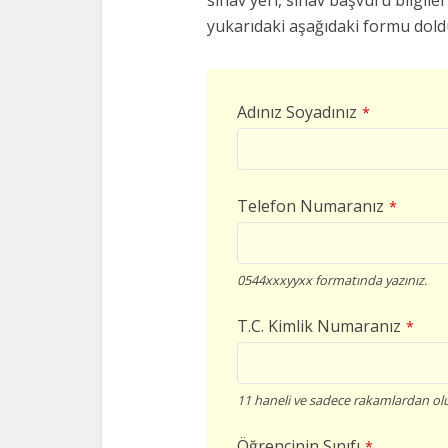
sınav yeri, sınav başvuru bilgileri
yukarıdaki aşağıdaki formu doldu
Adınız Soyadınız
*
Telefon Numaranız
*
0544xxxyyxx formatında yazınız.
T.C. Kimlik Numaranız
*
11 haneli ve sadece rakamlardan olu
Öğrencinin Sınıfı
*