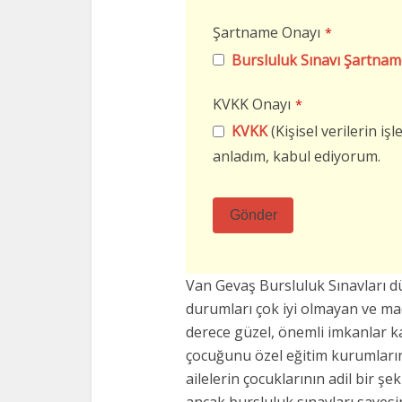
Şartname Onayı
*
Bursluluk Sınavı Şartnam
KVKK Onayı
*
KVKK
(Kişisel verilerin i
anladım, kabul ediyorum.
Gönder
Bu
alan
Van Gevaş Bursluluk Sınavları 
boş
durumları çok iyi olmayan ve m
bırakılmalıdır
derece güzel, önemli imkanlar k
çocuğunu özel eğitim kurumların
ailelerin çocuklarının adil bir şe