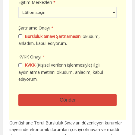
Eğitim Merkezleri
*
Şartname Onayı
*
Bursluluk Sınavı Şartnamesini
okudum,
anladım, kabul ediyorum.
KVKK Onayı
*
KVKK
(Kişisel verilerin işlenmesiyle) ilgili
aydınlatma metnini okudum, anladım, kabul
ediyorum.
Gönder
Bu
alan
Gümüşhane Torul Bursluluk Sınavları düzenleyen kurumlar
boş
sayesinde ekonomik durumları çok iyi olmayan ve maddi
bırakılmalıdır