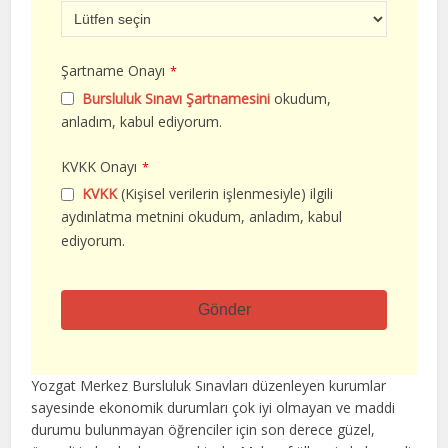
Şartname Onayı
*
Bursluluk Sınavı Şartnamesini
okudum,
anladım, kabul ediyorum.
KVKK Onayı
*
KVKK
(Kişisel verilerin işlenmesiyle) ilgili
aydınlatma metnini okudum, anladım, kabul
ediyorum.
Gönder
Bu
alan
Yozgat Merkez Bursluluk Sınavları düzenleyen kurumlar
boş
sayesinde ekonomik durumları çok iyi olmayan ve maddi
bırakılmalıdır
durumu bulunmayan öğrenciler için son derece güzel,