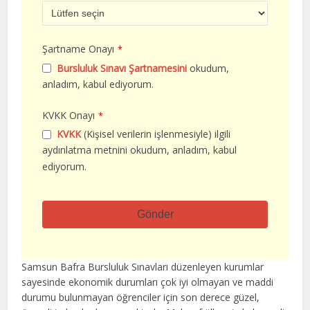
Şartname Onayı
*
Bursluluk Sınavı Şartnamesini
okudum,
anladım, kabul ediyorum.
KVKK Onayı
*
KVKK
(Kişisel verilerin işlenmesiyle) ilgili
aydınlatma metnini okudum, anladım, kabul
ediyorum.
Gönder
Bu
alan
Samsun Bafra Bursluluk Sınavları düzenleyen kurumlar
boş
sayesinde ekonomik durumları çok iyi olmayan ve maddi
bırakılmalıdır
durumu bulunmayan öğrenciler için son derece güzel,