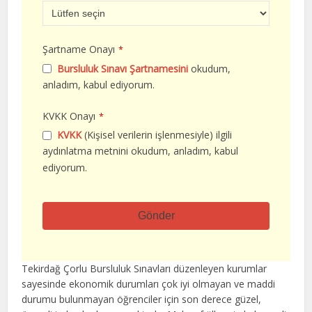
Şartname Onayı
*
Bursluluk Sınavı Şartnamesini
okudum,
anladım, kabul ediyorum.
KVKK Onayı
*
KVKK
(Kişisel verilerin işlenmesiyle) ilgili
aydınlatma metnini okudum, anladım, kabul
ediyorum.
Gönder
Bu
alan
Tekirdağ Çorlu Bursluluk Sınavları düzenleyen kurumlar
boş
sayesinde ekonomik durumları çok iyi olmayan ve maddi
bırakılmalıdır
durumu bulunmayan öğrenciler için son derece güzel,