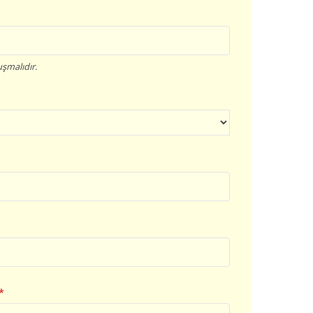
şmalıdır.
*