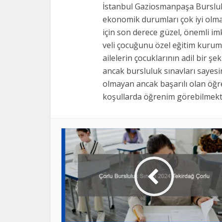
alan
İstanbul Gaziosmanpaşa Burslul
boş
ekonomik durumları çok iyi ol
bırakılmalıdır
için son derece güzel, önemli i
veli çocuğunu özel eğitim kurum
ailelerin çocuklarının adil bir şe
ancak bursluluk sınavları sayes
olmayan ancak başarılı olan öğre
koşullarda öğrenim görebilmekte