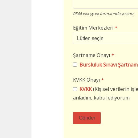
0544 xxx yy xx formatında yazınız.
Eğitim Merkezleri
*
Şartname Onayı
*
Bursluluk Sınavı Şartnam
KVKK Onayı
*
KVKK
(Kişisel verilerin i
anladım, kabul ediyorum.
Gönder
Bu