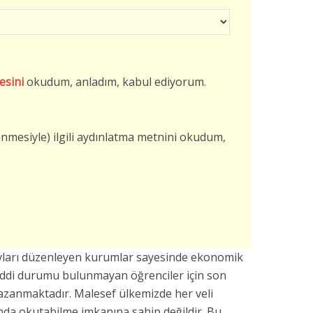
esini
okudum, anladım, kabul ediyorum.
şlenmesiyle) ilgili aydınlatma metnini okudum,
vları düzenleyen kurumlar sayesinde ekonomik
addi durumu bulunmayan öğrenciler için son
azanmaktadır. Malesef ülkemizde her veli
da okutabilme imkanına sahip değildir. Bu