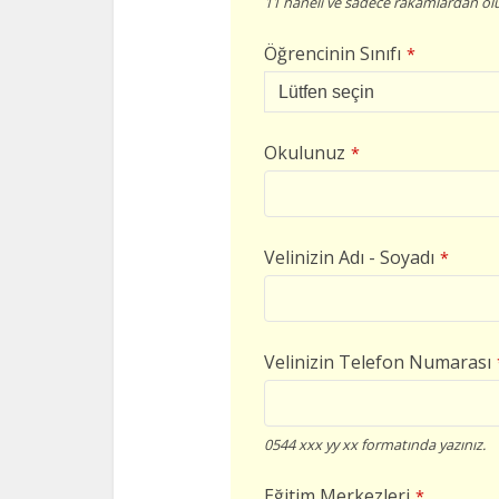
11 haneli ve sadece rakamlardan olu
Öğrencinin Sınıfı
*
Okulunuz
*
Velinizin Adı - Soyadı
*
Velinizin Telefon Numarası
0544 xxx yy xx formatında yazınız.
Eğitim Merkezleri
*