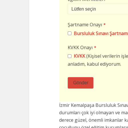
Şartname Onayı
*
Bursluluk Sınavı Şartnam
KVKK Onayı
*
KVKK
(Kişisel verilerin i
anladım, kabul ediyorum.
Gönder
Bu
alan
İzmir Kemalpaşa Bursluluk Sına
boş
durumları çok iyi olmayan ve m
bırakılmalıdır
derece güzel, önemli imkanlar k
çocuğunu özel eğitim kurumların