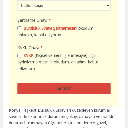
Şartname Onayı
*
Bursluluk Sınavı Şartnamesini
okudum,
anladım, kabul ediyorum.
KVKK Onayı
*
KVKK
(Kişisel verilerin işlenmesiyle) ilgili
aydınlatma metnini okudum, anladım, kabul
ediyorum.
Gönder
Bu
alan
Konya Taşkent Bursluluk Sınavları düzenleyen kurumlar
boş
sayesinde ekonomik durumları çok iyi olmayan ve maddi
bırakılmalıdır
durumu bulunmayan öğrenciler için son derece güzel,