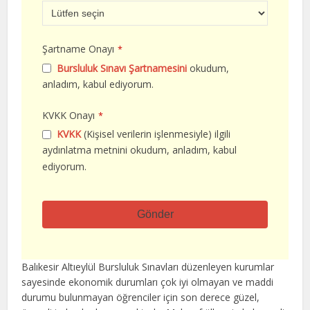
Şartname Onayı
*
Bursluluk Sınavı Şartnamesini
okudum,
anladım, kabul ediyorum.
KVKK Onayı
*
KVKK
(Kişisel verilerin işlenmesiyle) ilgili
aydınlatma metnini okudum, anladım, kabul
ediyorum.
Gönder
Bu
alan
Balıkesir Altıeylül Bursluluk Sınavları düzenleyen kurumlar
boş
sayesinde ekonomik durumları çok iyi olmayan ve maddi
bırakılmalıdır
durumu bulunmayan öğrenciler için son derece güzel,