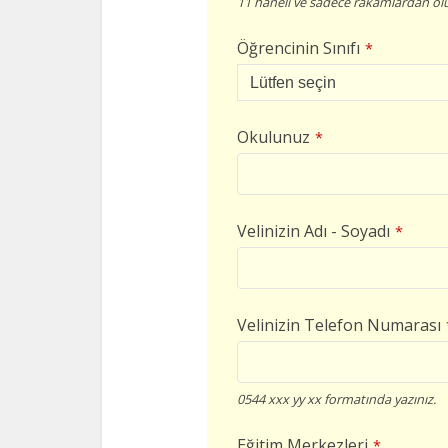
11 haneli ve sadece rakamlardan olu
Öğrencinin Sınıfı
*
Okulunuz
*
Velinizin Adı - Soyadı
*
Velinizin Telefon Numarası
0544 xxx yy xx formatında yazınız.
Eğitim Merkezleri
*