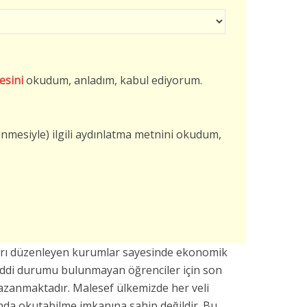
esini
okudum, anladım, kabul ediyorum.
şlenmesiyle) ilgili aydınlatma metnini okudum,
arı düzenleyen kurumlar sayesinde ekonomik
addi durumu bulunmayan öğrenciler için son
azanmaktadır. Malesef ülkemizde her veli
da okutabilme imkanına sahip değildir. Bu