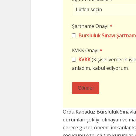
Şartname Onayı
*
Bursluluk Sınavı Şartnam
KVKK Onayı
*
KVKK
(Kişisel verilerin i
anladım, kabul ediyorum.
Gönder
Bu
alan
Ordu Kabadüz Bursluluk Sınavl
boş
durumları çok iyi olmayan ve m
bırakılmalıdır
derece güzel, önemli imkanlar k
çocuğunu özel eğitim kurumların