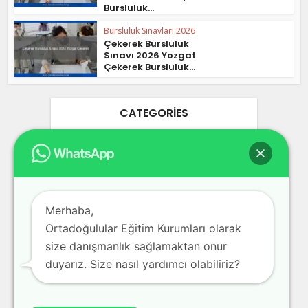
Bursluluk...
Bursluluk Sınavları 2026
Çekerek Bursluluk
Sınavı 2026 Yozgat
Çekerek Bursluluk...
CATEGORIES
Ankara Bursluluk Sınavları 2026
25
Blog
3
Bursa Bursluluk Sınavları 2026
17
Merhaba,
Ortadoğulular Eğitim Kurumları olarak
Bursluluk Sınavları 2026
978
size danışmanlık sağlamaktan onur
İstanbul Bursluluk Sınavları 2026
39
duyarız. Size nasıl yardımcı olabiliriz?
İzmir Bursluluk Sınavları 2026
30