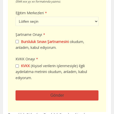
0544 xxx yy xx formatında yazınız.
Eğitim Merkezleri
*
Şartname Onayı
*
Bursluluk Sınavı Şartnamesini
okudum,
anladım, kabul ediyorum.
KVKK Onayı
*
KVKK
(Kişisel verilerin işlenmesiyle) ilgili
aydınlatma metnini okudum, anladım, kabul
ediyorum.
Gönder
Bu
alan