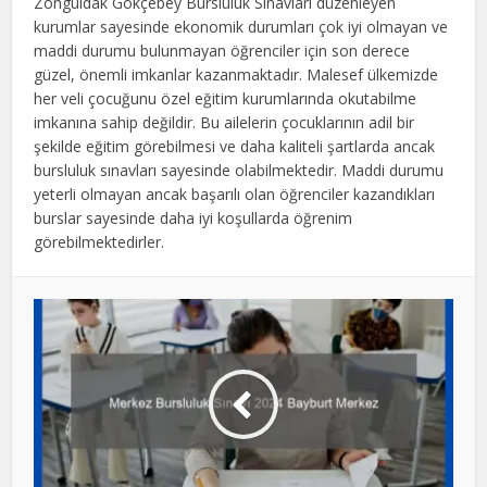
Zonguldak Gökçebey Bursluluk Sınavları düzenleyen
boş
kurumlar sayesinde ekonomik durumları çok iyi olmayan ve
bırakılmalıdır
maddi durumu bulunmayan öğrenciler için son derece
güzel, önemli imkanlar kazanmaktadır. Malesef ülkemizde
her veli çocuğunu özel eğitim kurumlarında okutabilme
imkanına sahip değildir. Bu ailelerin çocuklarının adil bir
şekilde eğitim görebilmesi ve daha kaliteli şartlarda ancak
bursluluk sınavları sayesinde olabilmektedir. Maddi durumu
yeterli olmayan ancak başarılı olan öğrenciler kazandıkları
burslar sayesinde daha iyi koşullarda öğrenim
görebilmektedirler.