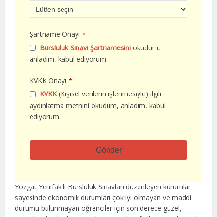
Şartname Onayı
*
Bursluluk Sınavı Şartnamesini
okudum,
anladım, kabul ediyorum.
KVKK Onayı
*
KVKK
(Kişisel verilerin işlenmesiyle) ilgili
aydınlatma metnini okudum, anladım, kabul
ediyorum.
Gönder
Bu
alan
Yozgat Yenifakılı Bursluluk Sınavları düzenleyen kurumlar
boş
sayesinde ekonomik durumları çok iyi olmayan ve maddi
bırakılmalıdır
durumu bulunmayan öğrenciler için son derece güzel,