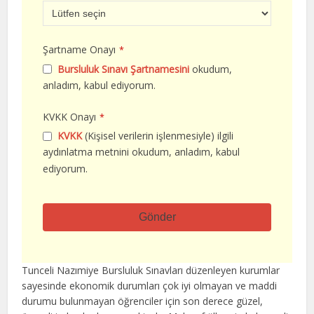
Şartname Onayı
*
Bursluluk Sınavı Şartnamesini
okudum,
anladım, kabul ediyorum.
KVKK Onayı
*
KVKK
(Kişisel verilerin işlenmesiyle) ilgili
aydınlatma metnini okudum, anladım, kabul
ediyorum.
Gönder
Bu
alan
Tunceli Nazımiye Bursluluk Sınavları düzenleyen kurumlar
boş
sayesinde ekonomik durumları çok iyi olmayan ve maddi
bırakılmalıdır
durumu bulunmayan öğrenciler için son derece güzel,