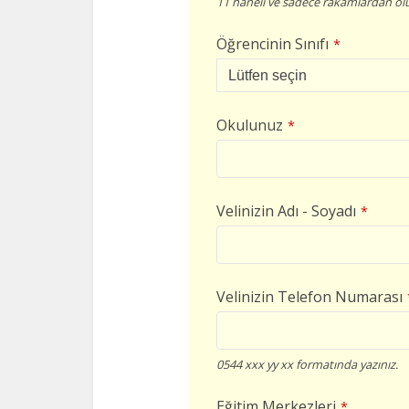
11 haneli ve sadece rakamlardan olu
Öğrencinin Sınıfı
*
Okulunuz
*
Velinizin Adı - Soyadı
*
Velinizin Telefon Numarası
0544 xxx yy xx formatında yazınız.
Eğitim Merkezleri
*