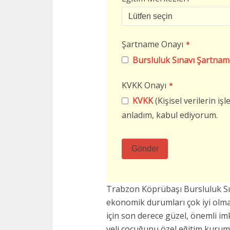
Şartname Onayı
*
Bursluluk Sınavı Şartnam
KVKK Onayı
*
KVKK
(Kişisel verilerin i
anladım, kabul ediyorum.
Gönder
Bu
alan
Trabzon Köprübaşı Bursluluk Sı
boş
ekonomik durumları çok iyi ol
bırakılmalıdır
için son derece güzel, önemli i
veli çocuğunu özel eğitim kurum