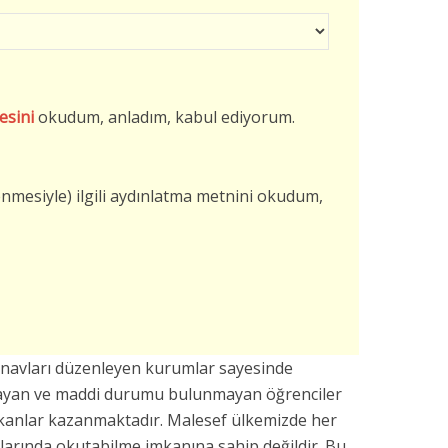
esini
okudum, anladım, kabul ediyorum.
şlenmesiyle) ilgili aydınlatma metnini okudum,
navları düzenleyen kurumlar sayesinde
mayan ve maddi durumu bulunmayan öğrenciler
mkanlar kazanmaktadır. Malesef ülkemizde her
larında okutabilme imkanına sahip değildir. Bu