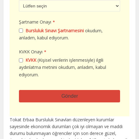
Şartname Onayı
*
Bursluluk Sınavı Şartnamesini
okudum,
anladım, kabul ediyorum.
KVKK Onayı
*
KVKK
(Kişisel verilerin işlenmesiyle) ilgili
aydınlatma metnini okudum, anladım, kabul
ediyorum.
Gönder
Bu
alan
Tokat Erbaa Bursluluk Sınavları düzenleyen kurumlar
boş
sayesinde ekonomik durumları çok iyi olmayan ve maddi
bırakılmalıdır
durumu bulunmayan öğrenciler için son derece güzel,