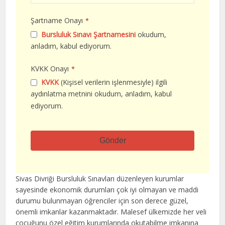
Şartname Onayı
*
Bursluluk Sınavı Şartnamesini
okudum,
anladım, kabul ediyorum.
KVKK Onayı
*
KVKK
(Kişisel verilerin işlenmesiyle) ilgili
aydınlatma metnini okudum, anladım, kabul
ediyorum.
Gönder
Bu
alan
Sivas Divriği Bursluluk Sınavları düzenleyen kurumlar
boş
sayesinde ekonomik durumları çok iyi olmayan ve maddi
bırakılmalıdır
durumu bulunmayan öğrenciler için son derece güzel,
önemli imkanlar kazanmaktadır. Malesef ülkemizde her veli
çocuğunu özel eğitim kurumlarında okutabilme imkanına