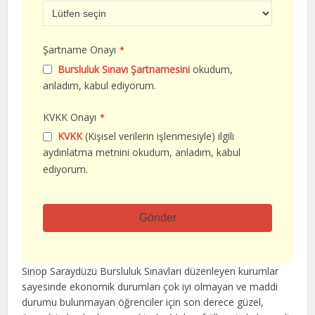
Şartname Onayı
*
Bursluluk Sınavı Şartnamesini
okudum,
anladım, kabul ediyorum.
KVKK Onayı
*
KVKK
(Kişisel verilerin işlenmesiyle) ilgili
aydınlatma metnini okudum, anladım, kabul
ediyorum.
Gönder
Bu
alan
Sinop Saraydüzü Bursluluk Sınavları düzenleyen kurumlar
boş
sayesinde ekonomik durumları çok iyi olmayan ve maddi
bırakılmalıdır
durumu bulunmayan öğrenciler için son derece güzel,