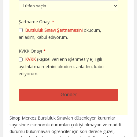
Şartname Onayı
*
Bursluluk Sınavı Şartnamesini
okudum,
anladım, kabul ediyorum.
KVKK Onayı
*
KVKK
(Kişisel verilerin işlenmesiyle) ilgili
aydınlatma metnini okudum, anladım, kabul
ediyorum.
Gönder
Bu
alan
Sinop Merkez Bursluluk Sınavları düzenleyen kurumlar
boş
sayesinde ekonomik durumları çok iyi olmayan ve maddi
bırakılmalıdır
durumu bulunmayan öğrenciler için son derece güzel,