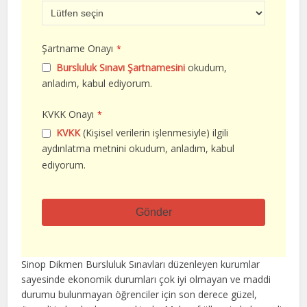
Şartname Onayı
*
Bursluluk Sınavı Şartnamesini
okudum,
anladım, kabul ediyorum.
KVKK Onayı
*
KVKK
(Kişisel verilerin işlenmesiyle) ilgili
aydınlatma metnini okudum, anladım, kabul
ediyorum.
Gönder
Bu
alan
Sinop Dikmen Bursluluk Sınavları düzenleyen kurumlar
boş
sayesinde ekonomik durumları çok iyi olmayan ve maddi
bırakılmalıdır
durumu bulunmayan öğrenciler için son derece güzel,