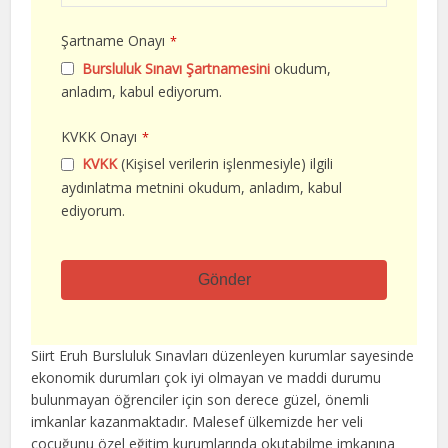
Şartname Onayı
*
Bursluluk Sınavı Şartnamesini
okudum,
anladım, kabul ediyorum.
KVKK Onayı
*
KVKK
(Kişisel verilerin işlenmesiyle) ilgili
aydınlatma metnini okudum, anladım, kabul
ediyorum.
Gönder
Bu
alan
Siirt Eruh Bursluluk Sınavları düzenleyen kurumlar sayesinde
boş
ekonomik durumları çok iyi olmayan ve maddi durumu
bırakılmalıdır
bulunmayan öğrenciler için son derece güzel, önemli
imkanlar kazanmaktadır. Malesef ülkemizde her veli
çocuğunu özel eğitim kurumlarında okutabilme imkanına