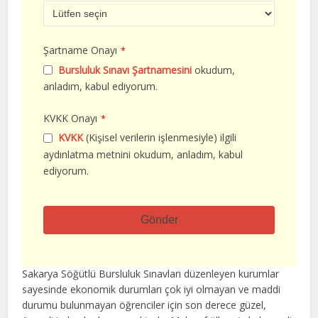
Şartname Onayı
*
Bursluluk Sınavı Şartnamesini
okudum,
anladım, kabul ediyorum.
KVKK Onayı
*
KVKK
(Kişisel verilerin işlenmesiyle) ilgili
aydınlatma metnini okudum, anladım, kabul
ediyorum.
Gönder
Bu
alan
Sakarya Söğütlü Bursluluk Sınavları düzenleyen kurumlar
boş
sayesinde ekonomik durumları çok iyi olmayan ve maddi
bırakılmalıdır
durumu bulunmayan öğrenciler için son derece güzel,