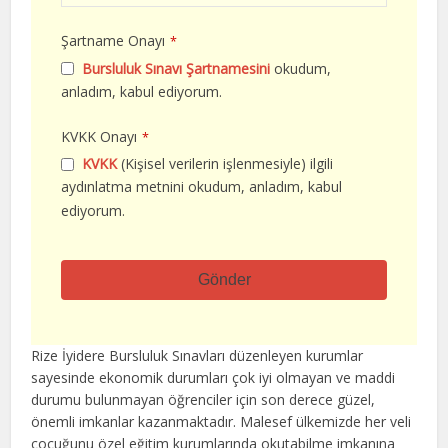
Şartname Onayı
*
Bursluluk Sınavı Şartnamesini
okudum,
anladım, kabul ediyorum.
KVKK Onayı
*
KVKK
(Kişisel verilerin işlenmesiyle) ilgili
aydınlatma metnini okudum, anladım, kabul
ediyorum.
Gönder
Bu
alan
Rize İyidere Bursluluk Sınavları düzenleyen kurumlar
boş
sayesinde ekonomik durumları çok iyi olmayan ve maddi
bırakılmalıdır
durumu bulunmayan öğrenciler için son derece güzel,
önemli imkanlar kazanmaktadır. Malesef ülkemizde her veli
çocuğunu özel eğitim kurumlarında okutabilme imkanına