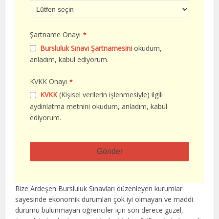
Şartname Onayı
*
Bursluluk Sınavı Şartnamesini
okudum,
anladım, kabul ediyorum.
KVKK Onayı
*
KVKK
(Kişisel verilerin işlenmesiyle) ilgili
aydınlatma metnini okudum, anladım, kabul
ediyorum.
Gönder
Bu
alan
Rize Ardeşen Bursluluk Sınavları düzenleyen kurumlar
boş
sayesinde ekonomik durumları çok iyi olmayan ve maddi
bırakılmalıdır
durumu bulunmayan öğrenciler için son derece güzel,