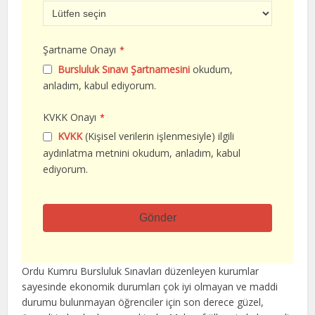
Şartname Onayı
*
Bursluluk Sınavı Şartnamesini
okudum,
anladım, kabul ediyorum.
KVKK Onayı
*
KVKK
(Kişisel verilerin işlenmesiyle) ilgili
aydınlatma metnini okudum, anladım, kabul
ediyorum.
Gönder
Bu
alan
Ordu Kumru Bursluluk Sınavları düzenleyen kurumlar
boş
sayesinde ekonomik durumları çok iyi olmayan ve maddi
bırakılmalıdır
durumu bulunmayan öğrenciler için son derece güzel,