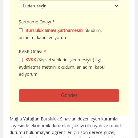
Şartname Onayı
*
Bursluluk Sınavı Şartnamesini
okudum,
anladım, kabul ediyorum.
KVKK Onayı
*
KVKK
(Kişisel verilerin işlenmesiyle) ilgili
aydınlatma metnini okudum, anladım, kabul
ediyorum.
Gönder
Bu
alan
Muğla Yatağan Bursluluk Sınavları düzenleyen kurumlar
boş
sayesinde ekonomik durumları çok iyi olmayan ve maddi
bırakılmalıdır
durumu bulunmayan öğrenciler için son derece güzel,