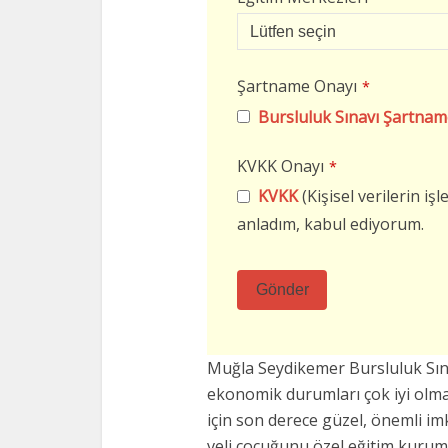
Şartname Onayı
*
Bursluluk Sınavı Şartnam
KVKK Onayı
*
KVKK
(Kişisel verilerin i
anladım, kabul ediyorum.
Gönder
Bu
alan
Muğla Seydikemer Bursluluk Sın
boş
ekonomik durumları çok iyi ol
bırakılmalıdır
için son derece güzel, önemli i
veli çocuğunu özel eğitim kurum