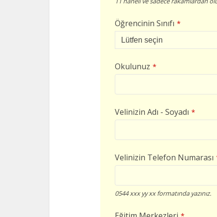
11 haneli ve sadece rakamlardan olu
Öğrencinin Sınıfı
*
Okulunuz
*
Velinizin Adı - Soyadı
*
Velinizin Telefon Numarası
0544 xxx yy xx formatında yazınız.
Eğitim Merkezleri
*