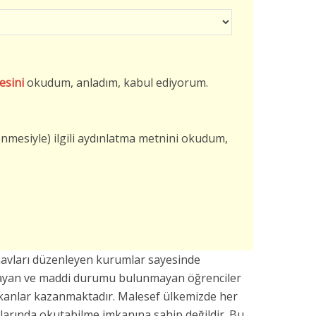
esini
okudum, anladım, kabul ediyorum.
şlenmesiyle) ilgili aydınlatma metnini okudum,
avları düzenleyen kurumlar sayesinde
mayan ve maddi durumu bulunmayan öğrenciler
mkanlar kazanmaktadır. Malesef ülkemizde her
larında okutabilme imkanına sahip değildir. Bu