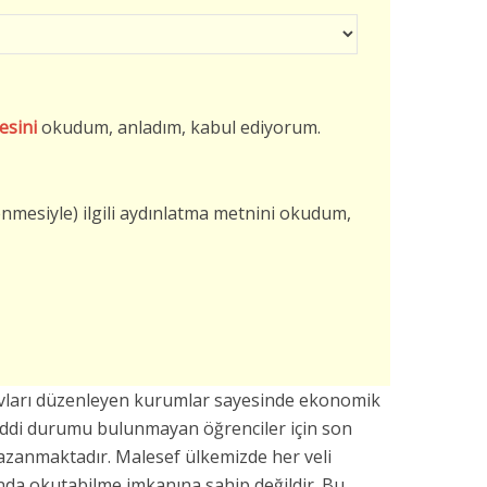
esini
okudum, anladım, kabul ediyorum.
şlenmesiyle) ilgili aydınlatma metnini okudum,
vları düzenleyen kurumlar sayesinde ekonomik
addi durumu bulunmayan öğrenciler için son
azanmaktadır. Malesef ülkemizde her veli
da okutabilme imkanına sahip değildir. Bu