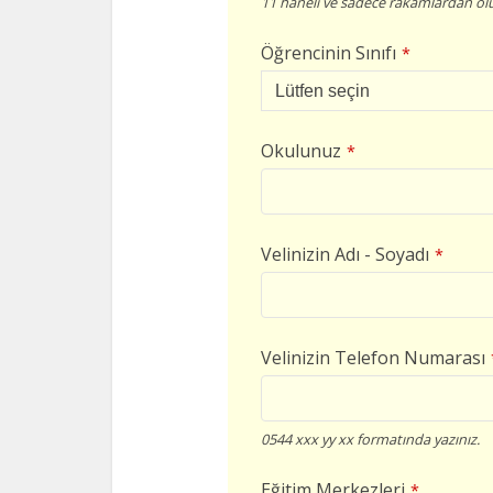
11 haneli ve sadece rakamlardan olu
Öğrencinin Sınıfı
*
Okulunuz
*
Velinizin Adı - Soyadı
*
Velinizin Telefon Numarası
0544 xxx yy xx formatında yazınız.
Eğitim Merkezleri
*