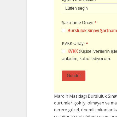
Şartname Onayı
*
Bursluluk Sınavı Şartnam
KVKK Onayı
*
KVKK
(Kişisel verilerin i
anladım, kabul ediyorum.
Gönder
Bu
alan
Mardin Mazıdağı Bursluluk Sına
boş
durumları çok iyi olmayan ve m
bırakılmalıdır
derece güzel, önemli imkanlar k
çocuğunu özel eğitim kurumların