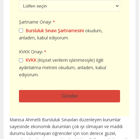
Şartname Onayı
*
Bursluluk Sınavı Şartnamesini
okudum,
anladım, kabul ediyorum.
KVKK Onayı
*
KVKK
(Kişisel verilerin işlenmesiyle) ilgili
aydınlatma metnini okudum, anladım, kabul
ediyorum.
Gönder
Bu
alan
Manisa Ahmetli Bursluluk Sınavları düzenleyen kurumlar
boş
sayesinde ekonomik durumları çok iyi olmayan ve maddi
bırakılmalıdır
durumu bulunmayan öğrenciler için son derece güzel,