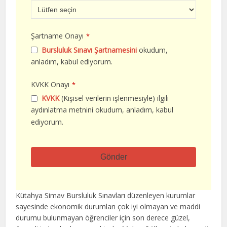
Şartname Onayı
*
Bursluluk Sınavı Şartnamesini
okudum,
anladım, kabul ediyorum.
KVKK Onayı
*
KVKK
(Kişisel verilerin işlenmesiyle) ilgili
aydınlatma metnini okudum, anladım, kabul
ediyorum.
Gönder
Bu
alan
Kütahya Simav Bursluluk Sınavları düzenleyen kurumlar
boş
sayesinde ekonomik durumları çok iyi olmayan ve maddi
bırakılmalıdır
durumu bulunmayan öğrenciler için son derece güzel,