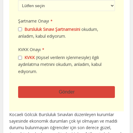
Şartname Onayı
*
Bursluluk Sınavı Şartnamesini
okudum,
anladım, kabul ediyorum.
KVKK Onayı
*
KVKK
(Kişisel verilerin işlenmesiyle) ilgili
aydınlatma metnini okudum, anladım, kabul
ediyorum.
Gönder
Bu
alan
Kocaeli Gölcük Bursluluk Sınavları düzenleyen kurumlar
boş
sayesinde ekonomik durumları çok iyi olmayan ve maddi
bırakılmalıdır
durumu bulunmayan öğrenciler için son derece güzel,