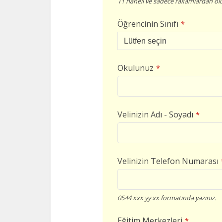
11 haneli ve sadece rakamlardan olu
Öğrencinin Sınıfı
*
Okulunuz
*
Velinizin Adı - Soyadı
*
Velinizin Telefon Numarası
0544 xxx yy xx formatında yazınız.
Eğitim Merkezleri
*