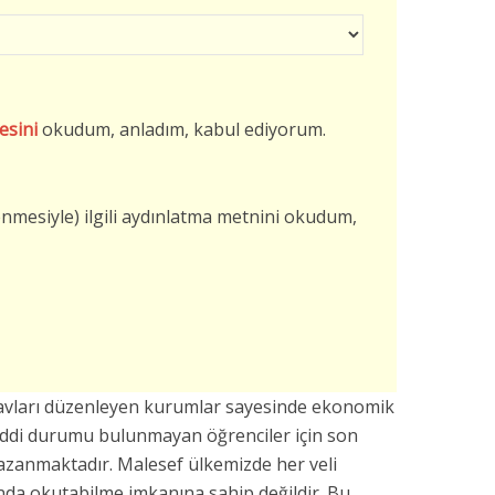
esini
okudum, anladım, kabul ediyorum.
şlenmesiyle) ilgili aydınlatma metnini okudum,
navları düzenleyen kurumlar sayesinde ekonomik
addi durumu bulunmayan öğrenciler için son
azanmaktadır. Malesef ülkemizde her veli
da okutabilme imkanına sahip değildir. Bu