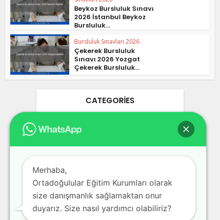
Beykoz Bursluluk Sınavı
2026 İstanbul Beykoz
Bursluluk...
Bursluluk Sınavları 2026
Çekerek Bursluluk
Sınavı 2026 Yozgat
Çekerek Bursluluk...
CATEGORIES
Ankara Bursluluk Sınavları 2026
25
Blog
3
Bursa Bursluluk Sınavları 2026
17
Merhaba,
Ortadoğulular Eğitim Kurumları olarak
Bursluluk Sınavları 2026
978
size danışmanlık sağlamaktan onur
İstanbul Bursluluk Sınavları 2026
39
duyarız. Size nasıl yardımcı olabiliriz?