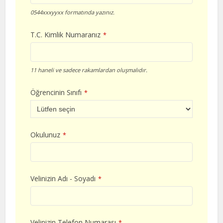
0544xxxyyxx formatında yazınız.
T.C. Kimlik Numaranız
*
11 haneli ve sadece rakamlardan oluşmalıdır.
Öğrencinin Sınıfı
*
Okulunuz
*
Velinizin Adı - Soyadı
*
Velinizin Telefon Numarası
*