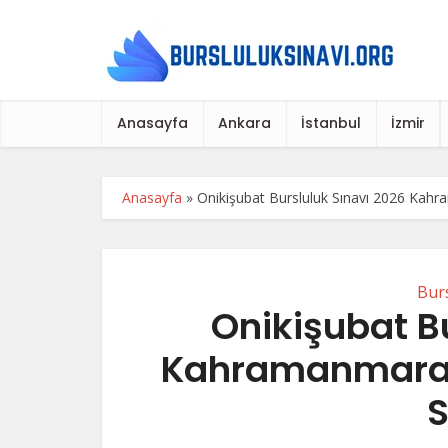
Anasayfa
Ankara
İstanbul
İzmir
Anasayfa
»
Onikişubat Bursluluk Sınavı 2026 Kahr
Burs
Onikişubat B
Kahramanmaraş 
S