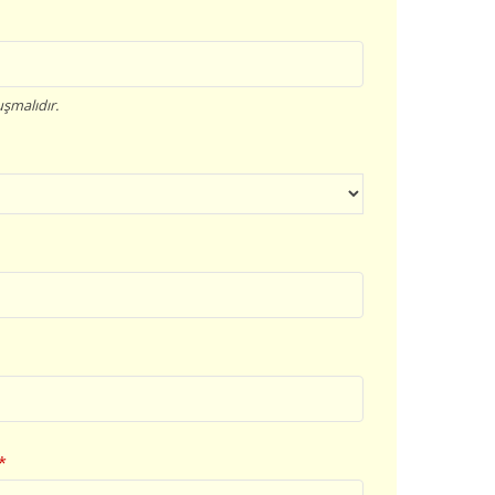
şmalıdır.
*