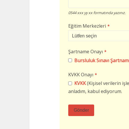
0544 xxx yy xx formatında yazınız.
Eğitim Merkezleri
*
Şartname Onayı
*
Bursluluk Sınavı Şartnam
KVKK Onayı
*
KVKK
(Kişisel verilerin i
anladım, kabul ediyorum.
Gönder
Bu