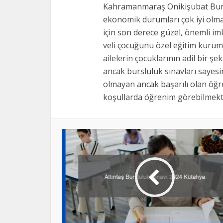
alan
Kahramanmaraş Onikişubat Burs
boş
ekonomik durumları çok iyi ol
bırakılmalıdır
için son derece güzel, önemli i
veli çocuğunu özel eğitim kurum
ailelerin çocuklarının adil bir şe
ancak bursluluk sınavları sayes
olmayan ancak başarılı olan öğre
koşullarda öğrenim görebilmekte