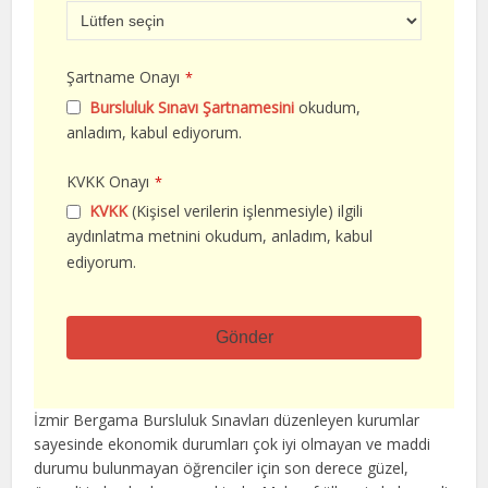
Şartname Onayı
*
Bursluluk Sınavı Şartnamesini
okudum,
anladım, kabul ediyorum.
KVKK Onayı
*
KVKK
(Kişisel verilerin işlenmesiyle) ilgili
aydınlatma metnini okudum, anladım, kabul
ediyorum.
Gönder
Bu
alan
İzmir Bergama Bursluluk Sınavları düzenleyen kurumlar
boş
sayesinde ekonomik durumları çok iyi olmayan ve maddi
bırakılmalıdır
durumu bulunmayan öğrenciler için son derece güzel,