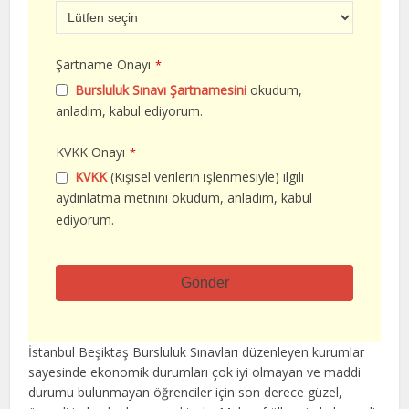
Şartname Onayı
*
Bursluluk Sınavı Şartnamesini
okudum,
anladım, kabul ediyorum.
KVKK Onayı
*
KVKK
(Kişisel verilerin işlenmesiyle) ilgili
aydınlatma metnini okudum, anladım, kabul
ediyorum.
Gönder
Bu
alan
İstanbul Beşiktaş Bursluluk Sınavları düzenleyen kurumlar
boş
sayesinde ekonomik durumları çok iyi olmayan ve maddi
bırakılmalıdır
durumu bulunmayan öğrenciler için son derece güzel,