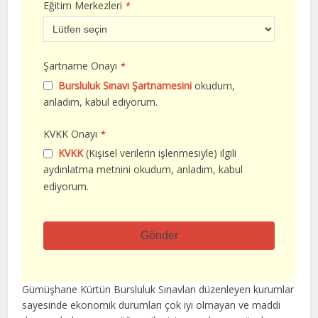
Eğitim Merkezleri
*
Şartname Onayı
*
Bursluluk Sınavı Şartnamesini
okudum,
anladım, kabul ediyorum.
KVKK Onayı
*
KVKK
(Kişisel verilerin işlenmesiyle) ilgili
aydınlatma metnini okudum, anladım, kabul
ediyorum.
Gönder
Bu
alan
Gümüşhane Kürtün Bursluluk Sınavları düzenleyen kurumlar
boş
sayesinde ekonomik durumları çok iyi olmayan ve maddi
bırakılmalıdır