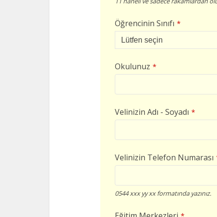
11 haneli ve sadece rakamlardan olu
Öğrencinin Sınıfı
*
Okulunuz
*
Velinizin Adı - Soyadı
*
Velinizin Telefon Numarası
0544 xxx yy xx formatında yazınız.
Eğitim Merkezleri
*