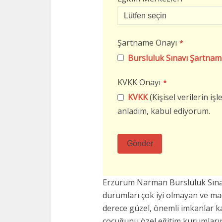
Şartname Onayı
*
Bursluluk Sınavı Şartnam
KVKK Onayı
*
KVKK
(Kişisel verilerin i
anladım, kabul ediyorum.
Gönder
Bu
alan
Erzurum Narman Bursluluk Sına
boş
durumları çok iyi olmayan ve m
bırakılmalıdır
derece güzel, önemli imkanlar k
çocuğunu özel eğitim kurumların