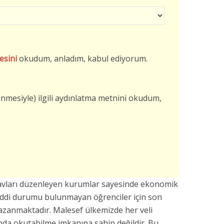
esini
okudum, anladım, kabul ediyorum.
şlenmesiyle) ilgili aydınlatma metnini okudum,
vları düzenleyen kurumlar sayesinde ekonomik
addi durumu bulunmayan öğrenciler için son
azanmaktadır. Malesef ülkemizde her veli
da okutabilme imkanına sahip değildir. Bu