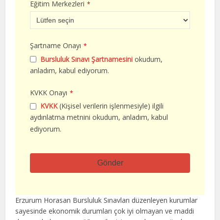
Eğitim Merkezleri
*
Şartname Onayı
*
Bursluluk Sınavı Şartnamesini
okudum,
anladım, kabul ediyorum.
KVKK Onayı
*
KVKK
(Kişisel verilerin işlenmesiyle) ilgili
aydınlatma metnini okudum, anladım, kabul
ediyorum.
Gönder
Bu
alan
Erzurum Horasan Bursluluk Sınavları düzenleyen kurumlar
boş
sayesinde ekonomik durumları çok iyi olmayan ve maddi
bırakılmalıdır