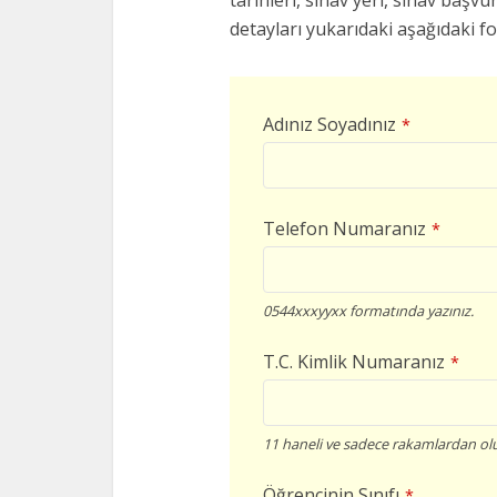
tarihleri, sınav yeri, sınav başvur
detayları yukarıdaki aşağıdaki f
Adınız Soyadınız
*
Telefon Numaranız
*
0544xxxyyxx formatında yazınız.
T.C. Kimlik Numaranız
*
11 haneli ve sadece rakamlardan olu
Öğrencinin Sınıfı
*