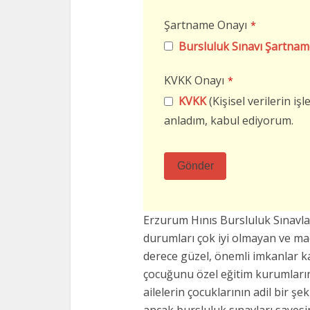
Şartname Onayı
*
Bursluluk Sınavı Şartnam
KVKK Onayı
*
KVKK
(Kişisel verilerin i
anladım, kabul ediyorum.
Gönder
Bu
alan
Erzurum Hınıs Bursluluk Sınavl
boş
durumları çok iyi olmayan ve m
bırakılmalıdır
derece güzel, önemli imkanlar k
çocuğunu özel eğitim kurumların
ailelerin çocuklarının adil bir şe