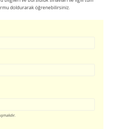
u bilgileri ve bursluluk sınavları ile ilgili tüm
ormu doldurarak öğrenebilirsiniz.
şmalıdır.