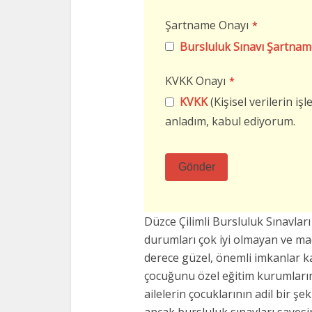
Şartname Onayı
*
Bursluluk Sınavı Şartnam
KVKK Onayı
*
KVKK
(Kişisel verilerin i
anladım, kabul ediyorum.
Gönder
Bu
alan
Düzce Çilimli Bursluluk Sınavl
boş
durumları çok iyi olmayan ve m
bırakılmalıdır
derece güzel, önemli imkanlar k
çocuğunu özel eğitim kurumların
ailelerin çocuklarının adil bir şe