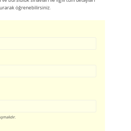
 ve bursluluk sınavları ile ilgili tüm detayları
rarak öğrenebilirsiniz.
şmalıdır.