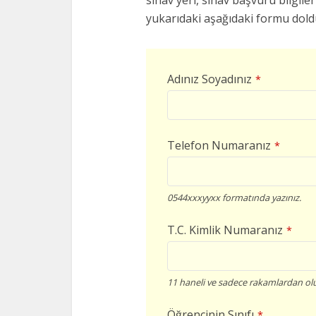
sınav yeri, sınav başvuru bilgileri
yukarıdaki aşağıdaki formu doldu
Adınız Soyadınız
*
Telefon Numaranız
*
0544xxxyyxx formatında yazınız.
T.C. Kimlik Numaranız
*
11 haneli ve sadece rakamlardan olu
Öğrencinin Sınıfı
*