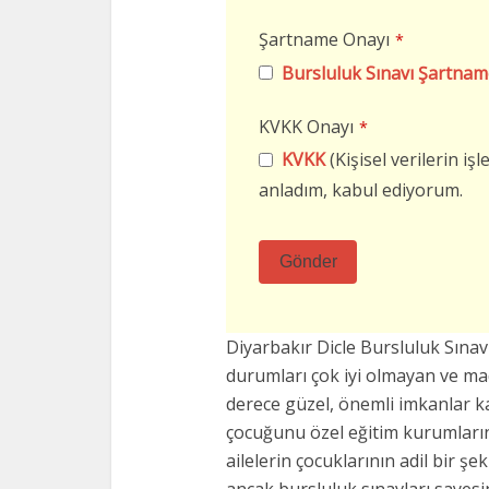
Şartname Onayı
*
Bursluluk Sınavı Şartnam
KVKK Onayı
*
KVKK
(Kişisel verilerin i
anladım, kabul ediyorum.
Gönder
Bu
alan
Diyarbakır Dicle Bursluluk Sın
boş
durumları çok iyi olmayan ve m
bırakılmalıdır
derece güzel, önemli imkanlar k
çocuğunu özel eğitim kurumların
ailelerin çocuklarının adil bir şe