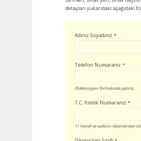
tarihleri, sınav yeri, sınav başvur
detayları yukarıdaki aşağıdaki f
Adınız Soyadınız
*
Telefon Numaranız
*
0544xxxyyxx formatında yazınız.
T.C. Kimlik Numaranız
*
11 haneli ve sadece rakamlardan olu
Öğrencinin Sınıfı
*