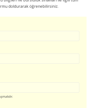
u bilgileri ve bursluluk sınavları ile ilgili tüm
ormu doldurarak öğrenebilirsiniz.
şmalıdır.