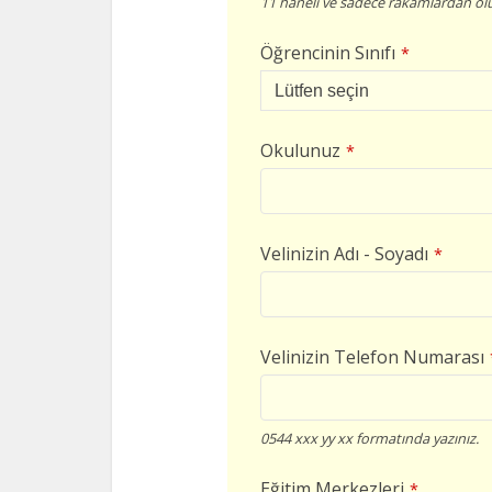
11 haneli ve sadece rakamlardan olu
Öğrencinin Sınıfı
*
Okulunuz
*
Velinizin Adı - Soyadı
*
Velinizin Telefon Numarası
0544 xxx yy xx formatında yazınız.
Eğitim Merkezleri
*