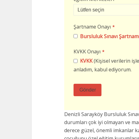
Şartname Onayı
*
Bursluluk Sınavı Şartnam
KVKK Onayı
*
KVKK
(Kişisel verilerin i
anladım, kabul ediyorum.
Gönder
Bu
alan
Denizli Sarayköy Bursluluk Sın
boş
durumları çok iyi olmayan ve m
bırakılmalıdır
derece güzel, önemli imkanlar k
çocuğunu özel eğitim kurumların