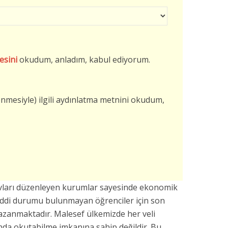
esini
okudum, anladım, kabul ediyorum.
şlenmesiyle) ilgili aydınlatma metnini okudum,
avları düzenleyen kurumlar sayesinde ekonomik
addi durumu bulunmayan öğrenciler için son
azanmaktadır. Malesef ülkemizde her veli
da okutabilme imkanına sahip değildir. Bu