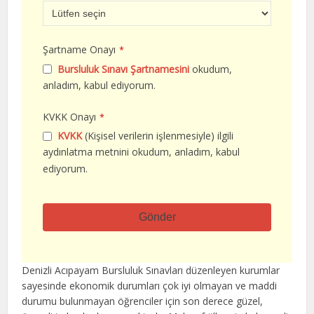
Şartname Onayı
*
Bursluluk Sınavı Şartnamesini
okudum,
anladım, kabul ediyorum.
KVKK Onayı
*
KVKK
(Kişisel verilerin işlenmesiyle) ilgili
aydınlatma metnini okudum, anladım, kabul
ediyorum.
Gönder
Bu
alan
Denizli Acıpayam Bursluluk Sınavları düzenleyen kurumlar
boş
sayesinde ekonomik durumları çok iyi olmayan ve maddi
bırakılmalıdır
durumu bulunmayan öğrenciler için son derece güzel,