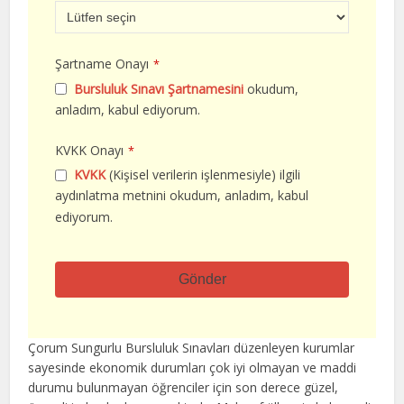
Şartname Onayı
*
Bursluluk Sınavı Şartnamesini
okudum,
anladım, kabul ediyorum.
KVKK Onayı
*
KVKK
(Kişisel verilerin işlenmesiyle) ilgili
aydınlatma metnini okudum, anladım, kabul
ediyorum.
Gönder
Bu
alan
Çorum Sungurlu Bursluluk Sınavları düzenleyen kurumlar
boş
sayesinde ekonomik durumları çok iyi olmayan ve maddi
bırakılmalıdır
durumu bulunmayan öğrenciler için son derece güzel,