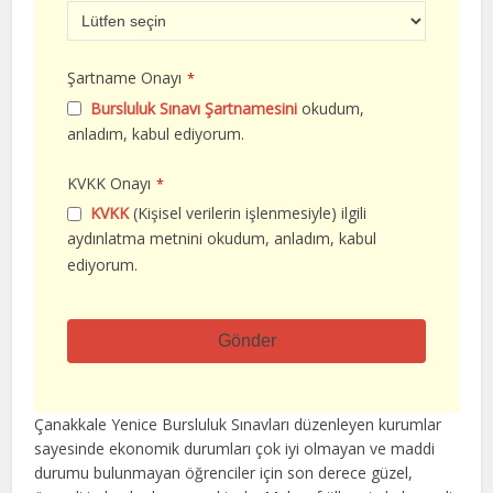
Şartname Onayı
*
Bursluluk Sınavı Şartnamesini
okudum,
anladım, kabul ediyorum.
KVKK Onayı
*
KVKK
(Kişisel verilerin işlenmesiyle) ilgili
aydınlatma metnini okudum, anladım, kabul
ediyorum.
Gönder
Bu
alan
Çanakkale Yenice Bursluluk Sınavları düzenleyen kurumlar
boş
sayesinde ekonomik durumları çok iyi olmayan ve maddi
bırakılmalıdır
durumu bulunmayan öğrenciler için son derece güzel,