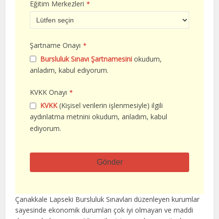
Eğitim Merkezleri
*
Şartname Onayı
*
Bursluluk Sınavı Şartnamesini
okudum,
anladım, kabul ediyorum.
KVKK Onayı
*
KVKK
(Kişisel verilerin işlenmesiyle) ilgili
aydınlatma metnini okudum, anladım, kabul
ediyorum.
Gönder
Bu
alan
Çanakkale Lapseki Bursluluk Sınavları düzenleyen kurumlar
boş
sayesinde ekonomik durumları çok iyi olmayan ve maddi
bırakılmalıdır