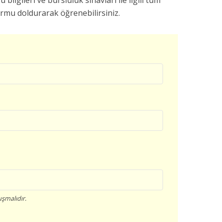
u bilgileri ve bursluluk sınavları ile ilgili tüm
ormu doldurarak öğrenebilirsiniz.
şmalıdır.