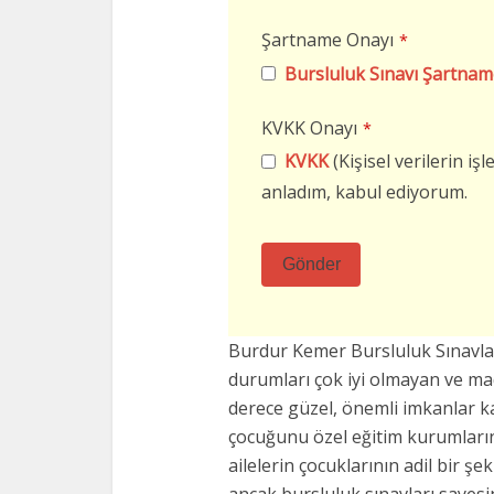
Şartname Onayı
*
Bursluluk Sınavı Şartnam
KVKK Onayı
*
KVKK
(Kişisel verilerin i
anladım, kabul ediyorum.
Gönder
Bu
alan
Burdur Kemer Bursluluk Sınavl
boş
durumları çok iyi olmayan ve m
bırakılmalıdır
derece güzel, önemli imkanlar k
çocuğunu özel eğitim kurumların
ailelerin çocuklarının adil bir şe