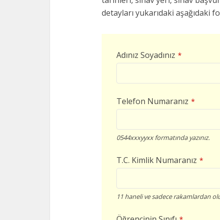
tarihleri, sınav yeri, sınav başvur
detayları yukarıdaki aşağıdaki f
Adınız Soyadınız
*
Telefon Numaranız
*
0544xxxyyxx formatında yazınız.
T.C. Kimlik Numaranız
*
11 haneli ve sadece rakamlardan olu
Öğrencinin Sınıfı
*