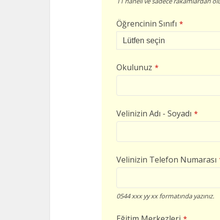
11 haneli ve sadece rakamlardan olu
Öğrencinin Sınıfı
*
Okulunuz
*
Velinizin Adı - Soyadı
*
Velinizin Telefon Numarası
0544 xxx yy xx formatında yazınız.
Eğitim Merkezleri
*