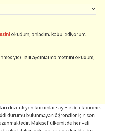
esini
okudum, anladım, kabul ediyorum.
şlenmesiyle) ilgili aydınlatma metnini okudum,
vları düzenleyen kurumlar sayesinde ekonomik
addi durumu bulunmayan öğrenciler için son
azanmaktadır. Malesef ülkemizde her veli
da okutabilme imkanına sahip değildir. Bu