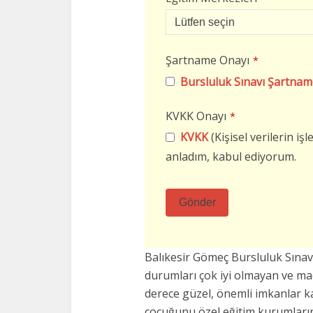
Şartname Onayı
*
Bursluluk Sınavı Şartnam
KVKK Onayı
*
KVKK
(Kişisel verilerin i
anladım, kabul ediyorum.
Gönder
Bu
alan
Balıkesir Gömeç Bursluluk Sına
boş
durumları çok iyi olmayan ve m
bırakılmalıdır
derece güzel, önemli imkanlar k
çocuğunu özel eğitim kurumların