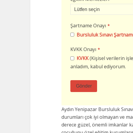
Şartname Onayı
*
Bursluluk Sınavı Şartnam
KVKK Onayı
*
KVKK
(Kişisel verilerin i
anladım, kabul ediyorum.
Gönder
Bu
alan
Aydın Yenipazar Bursluluk Sına
boş
durumları çok iyi olmayan ve m
bırakılmalıdır
derece güzel, önemli imkanlar k
çocuğunu özel eğitim kurumların