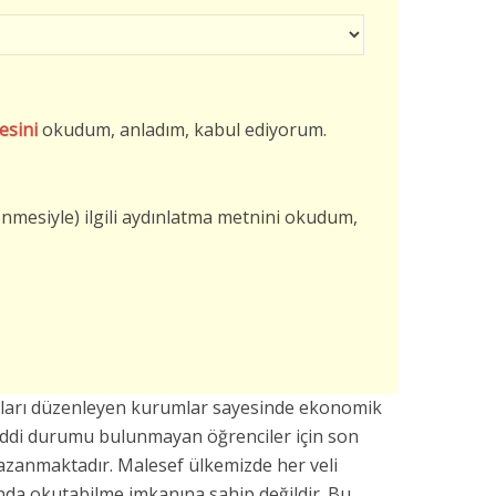
esini
okudum, anladım, kabul ediyorum.
şlenmesiyle) ilgili aydınlatma metnini okudum,
vları düzenleyen kurumlar sayesinde ekonomik
addi durumu bulunmayan öğrenciler için son
azanmaktadır. Malesef ülkemizde her veli
da okutabilme imkanına sahip değildir. Bu