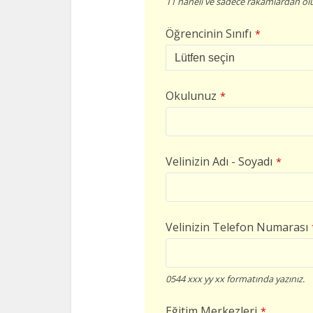
11 haneli ve sadece rakamlardan olu
Öğrencinin Sınıfı
*
Okulunuz
*
Velinizin Adı - Soyadı
*
Velinizin Telefon Numarası
0544 xxx yy xx formatında yazınız.
Eğitim Merkezleri
*