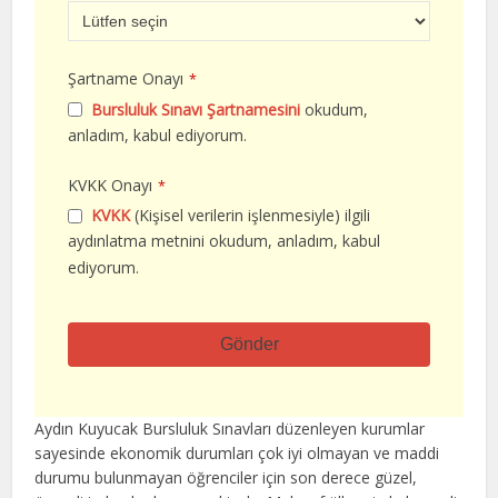
Şartname Onayı
*
Bursluluk Sınavı Şartnamesini
okudum,
anladım, kabul ediyorum.
KVKK Onayı
*
KVKK
(Kişisel verilerin işlenmesiyle) ilgili
aydınlatma metnini okudum, anladım, kabul
ediyorum.
Gönder
Bu
alan
Aydın Kuyucak Bursluluk Sınavları düzenleyen kurumlar
boş
sayesinde ekonomik durumları çok iyi olmayan ve maddi
bırakılmalıdır
durumu bulunmayan öğrenciler için son derece güzel,